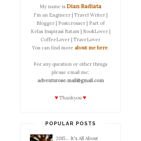
Dian Radiata
My name is
I'm an Engineer | Travel Writer |
Blogger | Postcrosser | Part of
Kelas Inspirasi Batam | BookLover |
CoffeeLover | TraveLover
You can find more
about me here
.
For any question or other things
please email me:
adventurose.mail@gmail.com
♥
♥
Thankyou
POPULAR POSTS
2015... It's All About