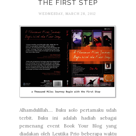
THE FIRST STEP
WEDNESDAY, MARCH 28, 2012
Alhamdulillah.... Buku solo pertamaku udah
terbit. Buku ini adalah hadiah sebagai
pemenang event Book Your Blog yang
diadakan oleh Leutika Prio beberapa waktu