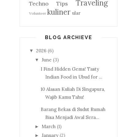
Traveling
Techno
Tips
kuliner
ular
Volunteer
BLOG ARCHIEVE
2026
(6)
▼
June
(3)
▼
I Find Hidden Gems! Tasty
Indian Food in Ubud for ...
10 Alasan Kuliah Di Singapura,
Wajib Kamu Tahu!
Barang Bekas di Sudut Rumah
Bisa Menjadi Awal Sera...
March
(1)
►
January
(2)
►